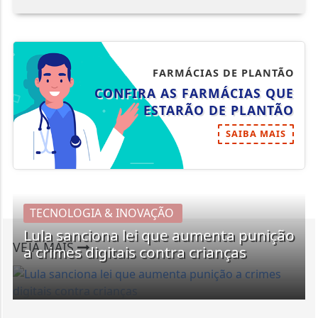
FARMÁCIAS DE PLANTÃO
CONFIRA AS FARMÁCIAS QUE
ESTARÃO DE PLANTÃO
SAIBA MAIS
TECNOLOGIA & INOVAÇÃO
Lula sanciona lei que aumenta punição
VEJA MAIS
a crimes digitais contra crianças