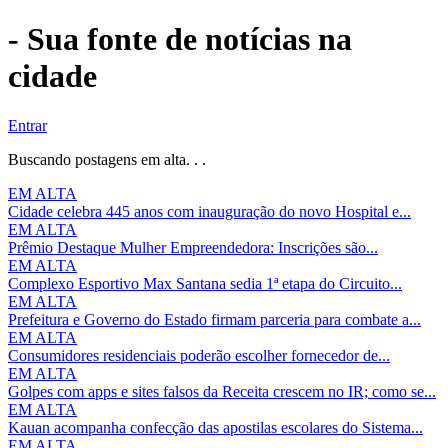
- Sua fonte de notícias na
cidade
Entrar
Buscando postagens em alta. . .
EM ALTA
Cidade celebra 445 anos com inauguração do novo Hospital e...
EM ALTA
Prêmio Destaque Mulher Empreendedora: Inscrições são...
EM ALTA
Complexo Esportivo Max Santana sedia 1ª etapa do Circuito...
EM ALTA
Prefeitura e Governo do Estado firmam parceria para combate a...
EM ALTA
Consumidores residenciais poderão escolher fornecedor de...
EM ALTA
Golpes com apps e sites falsos da Receita crescem no IR; como se...
EM ALTA
Kauan acompanha confecção das apostilas escolares do Sistema...
EM ALTA