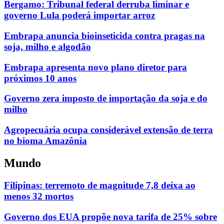
Bergamo: Tribunal federal derruba liminar e
governo Lula poderá importar arroz
Embrapa anuncia bioinseticida contra pragas na
soja, milho e algodão
Embrapa apresenta novo plano diretor para
próximos 10 anos
Governo zera imposto de importação da soja e do
milho
Agropecuária ocupa considerável extensão de terra
no bioma Amazônia
Mundo
Filipinas: terremoto de magnitude 7,8 deixa ao
menos 32 mortos
Governo dos EUA propõe nova tarifa de 25% sobre