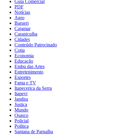
Guia Comercial
PDF
Notícias
Agro
Barueri
Cajamar
Carapicuíba
Cidades
Conteúdo Patrocinado
Cotia
Economia
Educação
Embu das Artes
Entretenimento
Esportes
Fama e TV
Itapecerica da Serra
Itapevi
Jandira
Justiça
Mundo
Osasco
Policial
Política
Santana de Parnaíba