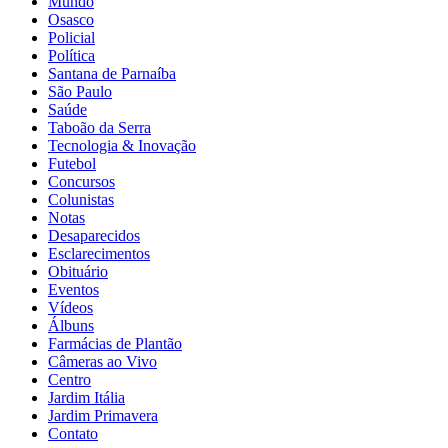
Mundo
Osasco
Policial
Política
Santana de Parnaíba
São Paulo
Saúde
Taboão da Serra
Tecnologia & Inovação
Futebol
Concursos
Colunistas
Notas
Desaparecidos
Esclarecimentos
Obituário
Eventos
Vídeos
Álbuns
Farmácias de Plantão
Câmeras ao Vivo
Centro
Jardim Itália
Jardim Primavera
Contato