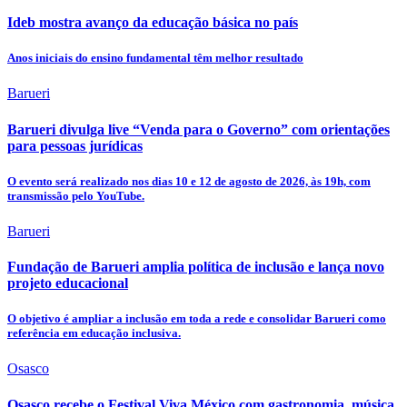
Ideb mostra avanço da educação básica no país
Anos iniciais do ensino fundamental têm melhor resultado
Barueri
Barueri divulga live “Venda para o Governo” com orientações
para pessoas jurídicas
O evento será realizado nos dias 10 e 12 de agosto de 2026, às 19h, com
transmissão pelo YouTube.
Barueri
Fundação de Barueri amplia política de inclusão e lança novo
projeto educacional
O objetivo é ampliar a inclusão em toda a rede e consolidar Barueri como
referência em educação inclusiva.
Osasco
Osasco recebe o Festival Viva México com gastronomia, música