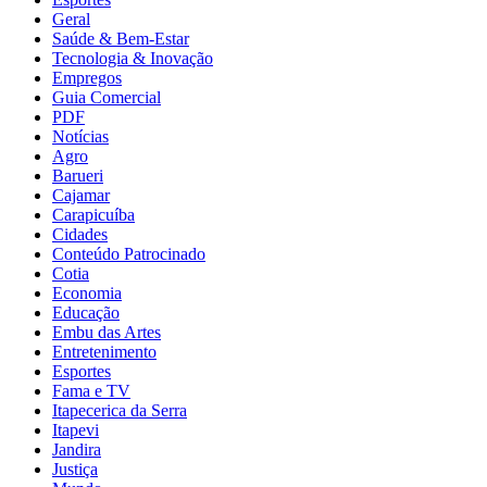
Geral
Saúde & Bem-Estar
Tecnologia & Inovação
Empregos
Guia Comercial
PDF
Notícias
Agro
Barueri
Cajamar
Carapicuíba
Cidades
Conteúdo Patrocinado
Cotia
Economia
Educação
Embu das Artes
Entretenimento
Esportes
Fama e TV
Itapecerica da Serra
Itapevi
Jandira
Justiça