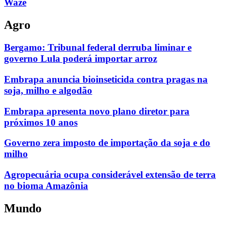
Waze
Agro
Bergamo: Tribunal federal derruba liminar e
governo Lula poderá importar arroz
Embrapa anuncia bioinseticida contra pragas na
soja, milho e algodão
Embrapa apresenta novo plano diretor para
próximos 10 anos
Governo zera imposto de importação da soja e do
milho
Agropecuária ocupa considerável extensão de terra
no bioma Amazônia
Mundo