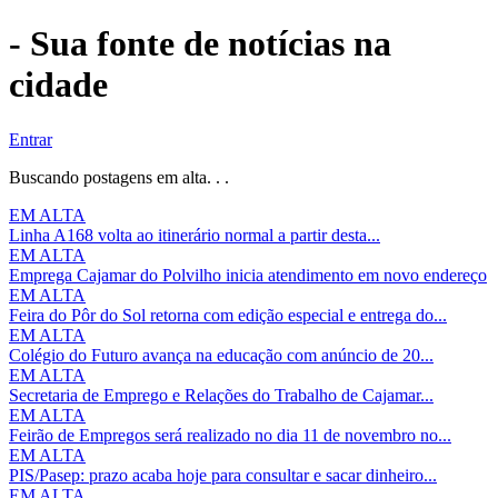
- Sua fonte de notícias na
cidade
Entrar
Buscando postagens em alta. . .
EM ALTA
Linha A168 volta ao itinerário normal a partir desta...
EM ALTA
Emprega Cajamar do Polvilho inicia atendimento em novo endereço
EM ALTA
Feira do Pôr do Sol retorna com edição especial e entrega do...
EM ALTA
Colégio do Futuro avança na educação com anúncio de 20...
EM ALTA
Secretaria de Emprego e Relações do Trabalho de Cajamar...
EM ALTA
Feirão de Empregos será realizado no dia 11 de novembro no...
EM ALTA
PIS/Pasep: prazo acaba hoje para consultar e sacar dinheiro...
EM ALTA