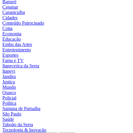
Barueri
Cajamar
Carapicuíba
Cidades
Conteúdo Patrocinado
Cotia
Economia
Educação
Embu das Artes
Entretenimento
Esportes
Fama e TV
Itapecerica da Serra
Itapevi
Jandira
Justiça
Mundo
Osasco
Policial
Política
Santana de Parnaíba
São Paulo
Saúde
Taboão da Serra
Tecnologia & Inovação