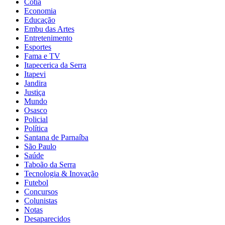
Cotia
Economia
Educação
Embu das Artes
Entretenimento
Esportes
Fama e TV
Itapecerica da Serra
Itapevi
Jandira
Justiça
Mundo
Osasco
Policial
Política
Santana de Parnaíba
São Paulo
Saúde
Taboão da Serra
Tecnologia & Inovação
Futebol
Concursos
Colunistas
Notas
Desaparecidos