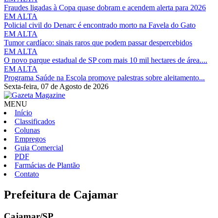
Fraudes ligadas à Copa quase dobram e acendem alerta para 2026
EM ALTA
Policial civil do Denarc é encontrado morto na Favela do Gato
EM ALTA
Tumor cardíaco: sinais raros que podem passar despercebidos
EM ALTA
O novo parque estadual de SP com mais 10 mil hectares de área....
EM ALTA
Programa Saúde na Escola promove palestras sobre aleitamento...
Sexta-feira,
07 de Agosto de 2026
MENU
Início
Classificados
Colunas
Empregos
Guia Comercial
PDF
Farmácias de Plantão
Contato
Prefeitura de Cajamar
Cajamar/SP