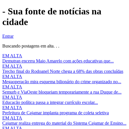
- Sua fonte de notícias na
cidade
Entrar
Buscando postagens em alta. . .
EM ALTA
Demutran encerra Maio Amarelo com ações educativas que...
EM ALTA
Trecho final do Rodoanel Norte chega a 68% das obras concluídas
EM ALTA
Megaoperação mira esquema bilionário do crime organizado no...
EM ALTA
Semurb e ViaOeste bloqueiam temporariamente a rua Duque de...
EM ALTA
Educação política passa a integrar currículo escolar...
EM ALTA
Prefeitura de Cajamar implanta programa de coleta seletiva
EM ALTA
Cajamar realiza entrega do material do Sistema Cajamar de Ensino...
EM ALTA