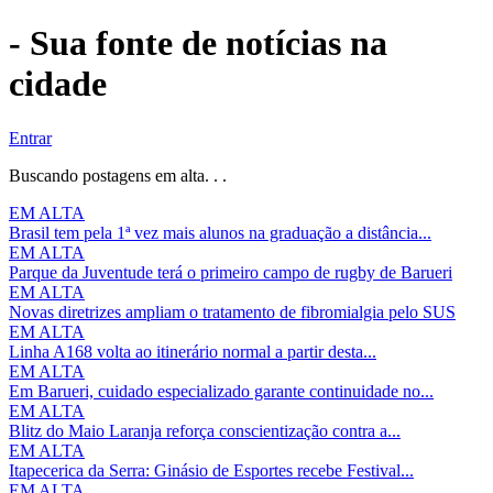
- Sua fonte de notícias na
cidade
Entrar
Buscando postagens em alta. . .
EM ALTA
Brasil tem pela 1ª vez mais alunos na graduação a distância...
EM ALTA
Parque da Juventude terá o primeiro campo de rugby de Barueri
EM ALTA
Novas diretrizes ampliam o tratamento de fibromialgia pelo SUS
EM ALTA
Linha A168 volta ao itinerário normal a partir desta...
EM ALTA
Em Barueri, cuidado especializado garante continuidade no...
EM ALTA
Blitz do Maio Laranja reforça conscientização contra a...
EM ALTA
Itapecerica da Serra: Ginásio de Esportes recebe Festival...
EM ALTA