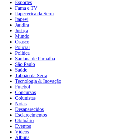
Esportes
Fama e TV
Itapecerica da Serra
Itapevi
Jandira
Justiça
Mundo
Osasco
Policial
Política
Santana de Parnaíba
São Paulo
Saúde
Taboão da Serra
Tecnologia & Inovação
Futebol
Concursos
Colunistas
Notas
Desaparecidos
Esclarecimentos
Obituário
Eventos
Vídeos
Álbuns