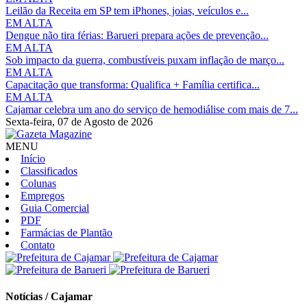
Leilão da Receita em SP tem iPhones, joias, veículos e...
EM ALTA
Dengue não tira férias: Barueri prepara ações de prevenção...
EM ALTA
Sob impacto da guerra, combustíveis puxam inflação de março...
EM ALTA
Capacitação que transforma: Qualifica + Família certifica...
EM ALTA
Cajamar celebra um ano do serviço de hemodiálise com mais de 7...
Sexta-feira,
07 de Agosto de 2026
MENU
Início
Classificados
Colunas
Empregos
Guia Comercial
PDF
Farmácias de Plantão
Contato
Notícias / Cajamar