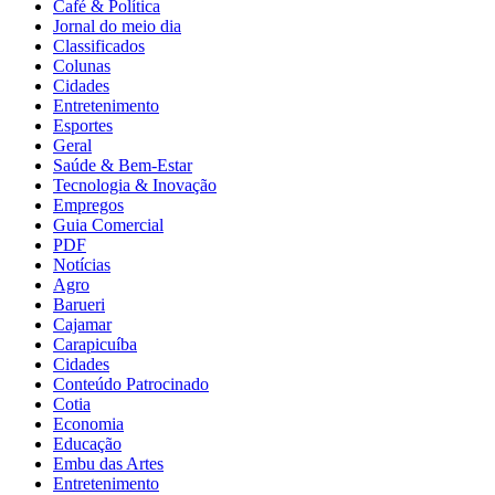
Café & Política
Jornal do meio dia
Classificados
Colunas
Cidades
Entretenimento
Esportes
Geral
Saúde & Bem-Estar
Tecnologia & Inovação
Empregos
Guia Comercial
PDF
Notícias
Agro
Barueri
Cajamar
Carapicuíba
Cidades
Conteúdo Patrocinado
Cotia
Economia
Educação
Embu das Artes
Entretenimento