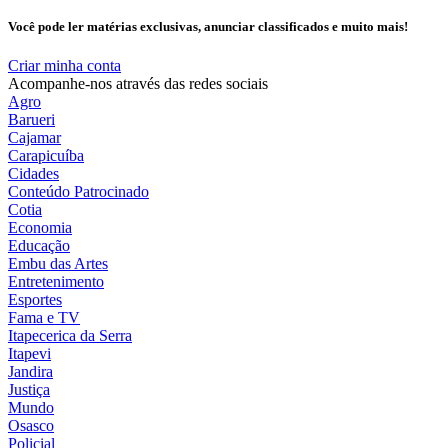
Você pode ler matérias exclusivas, anunciar classificados e muito mais!
Criar minha conta
Acompanhe-nos através das redes sociais
Agro
Barueri
Cajamar
Carapicuíba
Cidades
Conteúdo Patrocinado
Cotia
Economia
Educação
Embu das Artes
Entretenimento
Esportes
Fama e TV
Itapecerica da Serra
Itapevi
Jandira
Justiça
Mundo
Osasco
Policial