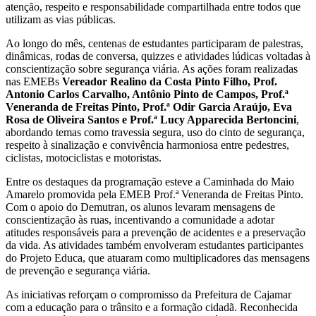
atenção, respeito e responsabilidade compartilhada entre todos que
utilizam as vias públicas.
Ao longo do mês, centenas de estudantes participaram de palestras,
dinâmicas, rodas de conversa, quizzes e atividades lúdicas voltadas à
conscientização sobre segurança viária. As ações foram realizadas
nas EMEBs
Vereador Realino da Costa Pinto Filho, Prof.
Antonio Carlos Carvalho, Antônio Pinto de Campos, Prof.ª
Veneranda de Freitas Pinto, Prof.ª Odir Garcia Araújo, Eva
Rosa de Oliveira Santos e Prof.ª Lucy Apparecida Bertoncini
,
abordando temas como travessia segura, uso do cinto de segurança,
respeito à sinalização e convivência harmoniosa entre pedestres,
ciclistas, motociclistas e motoristas.
Entre os destaques da programação esteve a Caminhada do Maio
Amarelo promovida pela EMEB Prof.ª Veneranda de Freitas Pinto.
Com o apoio do Demutran, os alunos levaram mensagens de
conscientização às ruas, incentivando a comunidade a adotar
atitudes responsáveis para a prevenção de acidentes e a preservação
da vida. As atividades também envolveram estudantes participantes
do Projeto Educa, que atuaram como multiplicadores das mensagens
de prevenção e segurança viária.
As iniciativas reforçam o compromisso da Prefeitura de Cajamar
com a educação para o trânsito e a formação cidadã. Reconhecida