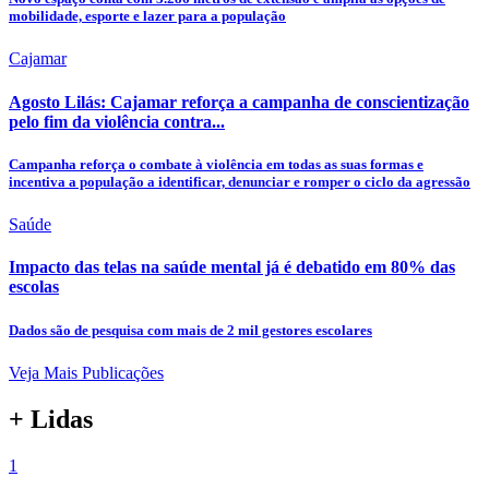
mobilidade, esporte e lazer para a população
Cajamar
Agosto Lilás: Cajamar reforça a campanha de conscientização
pelo fim da violência contra...
Campanha reforça o combate à violência em todas as suas formas e
incentiva a população a identificar, denunciar e romper o ciclo da agressão
Saúde
Impacto das telas na saúde mental já é debatido em 80% das
escolas
Dados são de pesquisa com mais de 2 mil gestores escolares
Veja Mais Publicações
+ Lidas
1