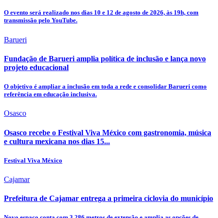
O evento será realizado nos dias 10 e 12 de agosto de 2026, às 19h, com
transmissão pelo YouTube.
Barueri
Fundação de Barueri amplia política de inclusão e lança novo
projeto educacional
O objetivo é ampliar a inclusão em toda a rede e consolidar Barueri como
referência em educação inclusiva.
Osasco
Osasco recebe o Festival Viva México com gastronomia, música
e cultura mexicana nos dias 15...
Festival Viva México
Cajamar
Prefeitura de Cajamar entrega a primeira ciclovia do município
Novo espaço conta com 3.286 metros de extensão e amplia as opções de