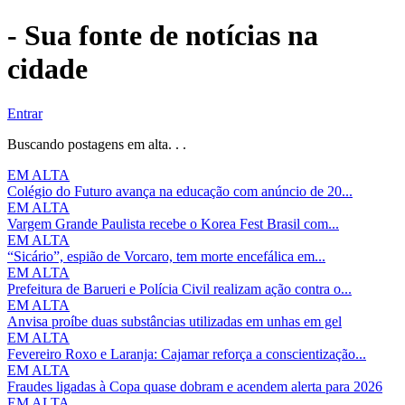
- Sua fonte de notícias na
cidade
Entrar
Buscando postagens em alta. . .
EM ALTA
Colégio do Futuro avança na educação com anúncio de 20...
EM ALTA
Vargem Grande Paulista recebe o Korea Fest Brasil com...
EM ALTA
“Sicário”, espião de Vorcaro, tem morte encefálica em...
EM ALTA
Prefeitura de Barueri e Polícia Civil realizam ação contra o...
EM ALTA
Anvisa proíbe duas substâncias utilizadas em unhas em gel
EM ALTA
Fevereiro Roxo e Laranja: Cajamar reforça a conscientização...
EM ALTA
Fraudes ligadas à Copa quase dobram e acendem alerta para 2026
EM ALTA