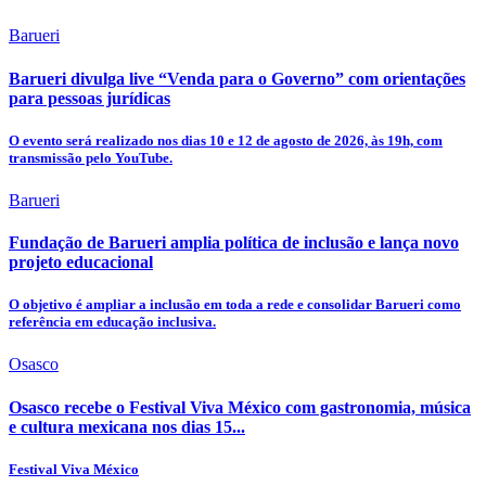
Barueri
Barueri divulga live “Venda para o Governo” com orientações
para pessoas jurídicas
O evento será realizado nos dias 10 e 12 de agosto de 2026, às 19h, com
transmissão pelo YouTube.
Barueri
Fundação de Barueri amplia política de inclusão e lança novo
projeto educacional
O objetivo é ampliar a inclusão em toda a rede e consolidar Barueri como
referência em educação inclusiva.
Osasco
Osasco recebe o Festival Viva México com gastronomia, música
e cultura mexicana nos dias 15...
Festival Viva México