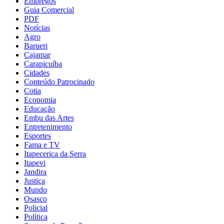
Empregos
Guia Comercial
PDF
Notícias
Agro
Barueri
Cajamar
Carapicuíba
Cidades
Conteúdo Patrocinado
Cotia
Economia
Educação
Embu das Artes
Entretenimento
Esportes
Fama e TV
Itapecerica da Serra
Itapevi
Jandira
Justiça
Mundo
Osasco
Policial
Política