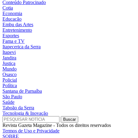
Conteúdo Patrocinado
Cotia
Economia
Educação
Embu das Artes
Entretenimento
Esportes
Fama e TV
Itapecerica da Serra
Itapevi
Jandira
Justiça
Mundo
Osasco
Policial
Política
Santana de Parnaíba
São Paulo
Saúde
Taboão da Serra
Tecnologia & Inovação
Revista Gazeta Magazine - Todos os direitos reservados
Termos de Uso e Privacidade
SOBRE