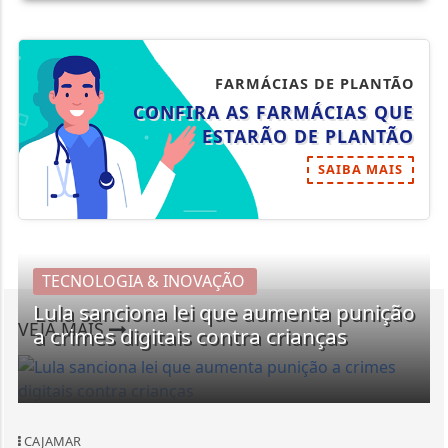
FARMÁCIAS DE PLANTÃO
CONFIRA AS FARMÁCIAS QUE
ESTARÃO DE PLANTÃO
SAIBA MAIS
TECNOLOGIA & INOVAÇÃO
Lula sanciona lei que aumenta punição
VEJA MAIS
a crimes digitais contra crianças
CAJAMAR