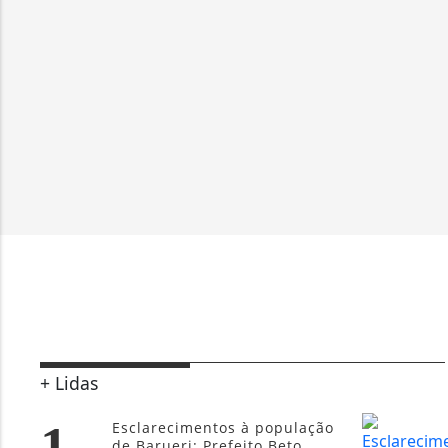
+ Lidas
1
Esclarecimentos à população
de Barueri: Prefeito Beto