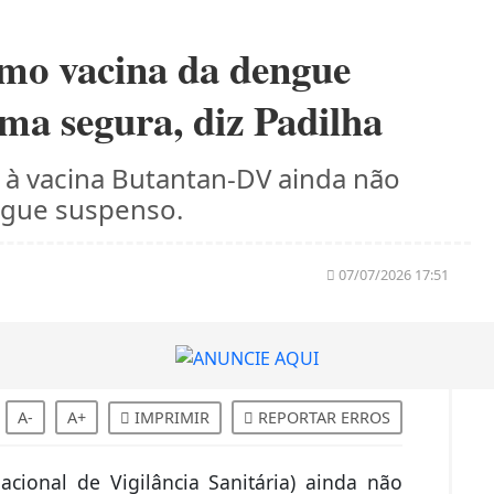
como vacina da dengue
rma segura, diz Padilha
 à vacina Butantan-DV ainda não
egue suspenso.
07/07/2026 17:51
A-
A+
IMPRIMIR
REPORTAR ERROS
cional de Vigilância Sanitária) ainda não