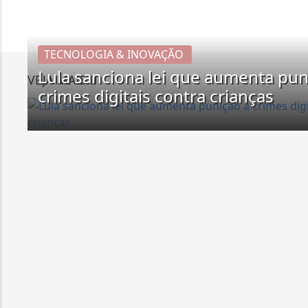
TECNOLOGIA & INOVAÇÃO
Lula sanciona lei que aumenta pun
VEJA MAIS
crimes digitais contra crianças