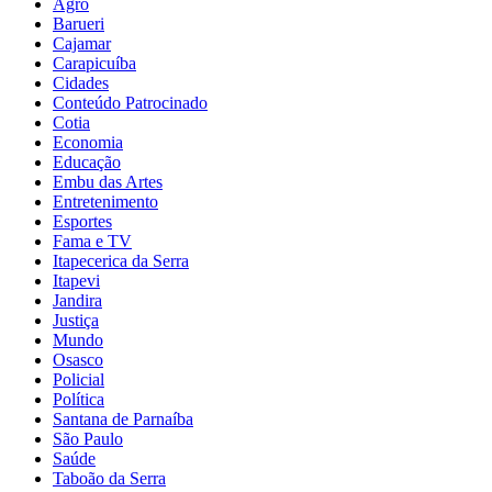
Agro
Barueri
Cajamar
Carapicuíba
Cidades
Conteúdo Patrocinado
Cotia
Economia
Educação
Embu das Artes
Entretenimento
Esportes
Fama e TV
Itapecerica da Serra
Itapevi
Jandira
Justiça
Mundo
Osasco
Policial
Política
Santana de Parnaíba
São Paulo
Saúde
Taboão da Serra