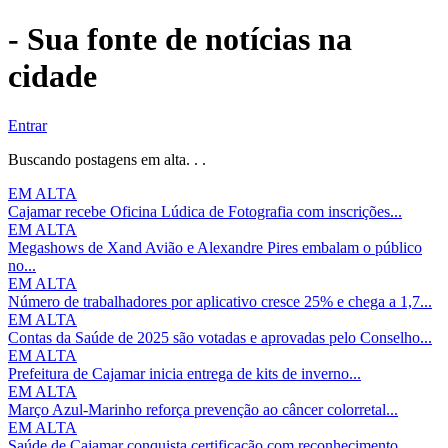
- Sua fonte de notícias na
cidade
Entrar
Buscando postagens em alta. . .
EM ALTA
Cajamar recebe Oficina Lúdica de Fotografia com inscrições...
EM ALTA
Megashows de Xand Avião e Alexandre Pires embalam o público
no...
EM ALTA
Número de trabalhadores por aplicativo cresce 25% e chega a 1,7...
EM ALTA
Contas da Saúde de 2025 são votadas e aprovadas pelo Conselho...
EM ALTA
Prefeitura de Cajamar inicia entrega de kits de inverno...
EM ALTA
Março Azul-Marinho reforça prevenção ao câncer colorretal...
EM ALTA
Saúde de Cajamar conquista certificação com reconhecimento...