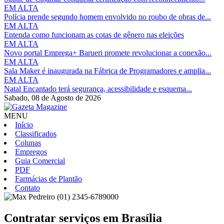
EM ALTA
Polícia prende segundo homem envolvido no roubo de obras de...
EM ALTA
Entenda como funcionam as cotas de gênero nas eleições
EM ALTA
Novo portal Emprega+ Barueri promete revolucionar a conexão...
EM ALTA
Sala Maker é inaugurada na Fábrica de Programadores e amplia...
EM ALTA
Natal Encantado terá segurança, acessibilidade e esquema...
Sabado,
08 de Agosto de 2026
MENU
Início
Classificados
Colunas
Empregos
Guia Comercial
PDF
Farmácias de Plantão
Contato
(01) 2345-6789000
Contratar serviços em
Brasília