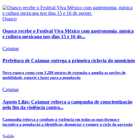
Osasco
Osasco recebe o Festival Viva México com gastronomia, música
e cultura mexicana nos dias 15 e 16 de...
Cajamar
Prefeitura de Cajamar entrega a primeira ciclovia do município
Novo espaço conta com 3.286 metros de extensão e amplia as opções de
mobilidade, esporte e lazer para a população
Cajamar
Agosto Lilás: Cajamar reforça a campanha de conscientização
pelo fim da violência contra...
Campanha reforça o combate à violência em todas as suas formas e
incentiva a população a identificar, denunciar e romper o ciclo da agressão
Saúde