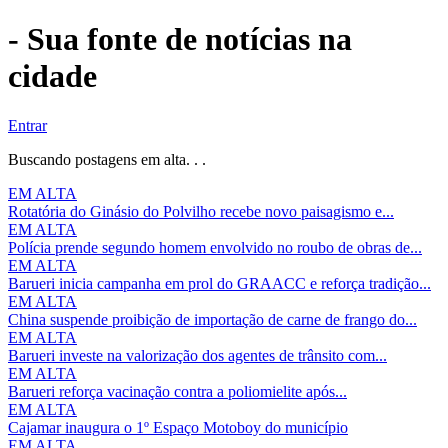
- Sua fonte de notícias na
cidade
Entrar
Buscando postagens em alta. . .
EM ALTA
Rotatória do Ginásio do Polvilho recebe novo paisagismo e...
EM ALTA
Polícia prende segundo homem envolvido no roubo de obras de...
EM ALTA
Barueri inicia campanha em prol do GRAACC e reforça tradição...
EM ALTA
China suspende proibição de importação de carne de frango do...
EM ALTA
Barueri investe na valorização dos agentes de trânsito com...
EM ALTA
Barueri reforça vacinação contra a poliomielite após...
EM ALTA
Cajamar inaugura o 1º Espaço Motoboy do município
EM ALTA