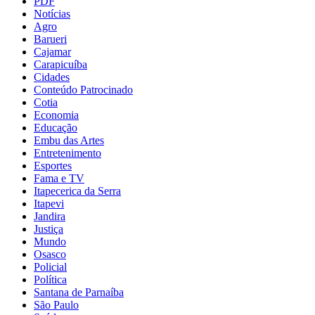
PDF
Notícias
Agro
Barueri
Cajamar
Carapicuíba
Cidades
Conteúdo Patrocinado
Cotia
Economia
Educação
Embu das Artes
Entretenimento
Esportes
Fama e TV
Itapecerica da Serra
Itapevi
Jandira
Justiça
Mundo
Osasco
Policial
Política
Santana de Parnaíba
São Paulo