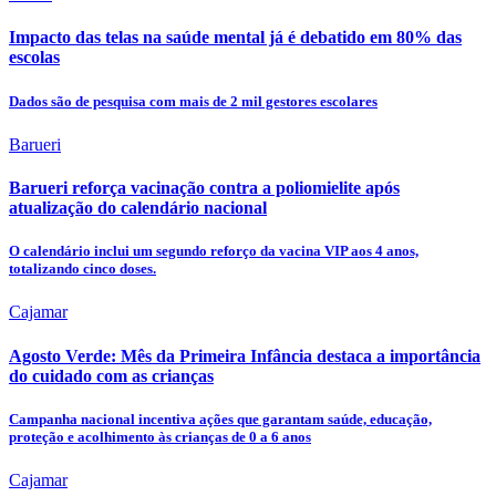
Impacto das telas na saúde mental já é debatido em 80% das
escolas
Dados são de pesquisa com mais de 2 mil gestores escolares
Barueri
Barueri reforça vacinação contra a poliomielite após
atualização do calendário nacional
O calendário inclui um segundo reforço da vacina VIP aos 4 anos,
totalizando cinco doses.
Cajamar
Agosto Verde: Mês da Primeira Infância destaca a importância
do cuidado com as crianças
Campanha nacional incentiva ações que garantam saúde, educação,
proteção e acolhimento às crianças de 0 a 6 anos
Cajamar