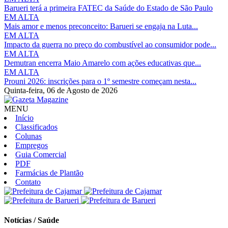
Barueri terá a primeira FATEC da Saúde do Estado de São Paulo
EM ALTA
Mais amor e menos preconceito: Barueri se engaja na Luta...
EM ALTA
Impacto da guerra no preço do combustível ao consumidor pode...
EM ALTA
Demutran encerra Maio Amarelo com ações educativas que...
EM ALTA
Prouni 2026: inscrições para o 1º semestre começam nesta...
Quinta-feira,
06 de Agosto de 2026
MENU
Início
Classificados
Colunas
Empregos
Guia Comercial
PDF
Farmácias de Plantão
Contato
Notícias / Saúde