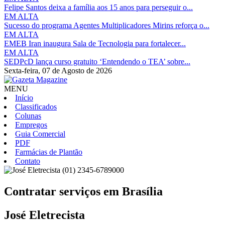
Felipe Santos deixa a família aos 15 anos para perseguir o...
EM ALTA
Sucesso do programa Agentes Multiplicadores Mirins reforça o...
EM ALTA
EMEB Iran inaugura Sala de Tecnologia para fortalecer...
EM ALTA
SEDPcD lança curso gratuito ‘Entendendo o TEA’ sobre...
Sexta-feira,
07 de Agosto de 2026
MENU
Início
Classificados
Colunas
Empregos
Guia Comercial
PDF
Farmácias de Plantão
Contato
(01) 2345-6789000
Contratar serviços em
Brasília
José Eletrecista