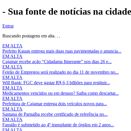
- Sua fonte de notícias na cidad
Entrar
Buscando postagens em alta. . .
EM ALTA
Prefeito Kauan entrega mais duas ruas pavimentadas e anuncia...
EM ALTA
Cajamar recebe ação “Cidadania Itinerante” nos dias 26 e...
EM ALTA
Feirão de Empregos será realizado no dia 11 de novembro no...
EM ALTA
Will Bank: FGC deve gastar R$ 6,3 bilhões para restituir...
EM ALTA
Medicamentos vencidos ou em desuso? Saiba como descartar...
EM ALTA
Prefeitura de Cajamar entrega dois veículos novos para...
EM ALTA
Santana de Parnaíba recebe certificado de referência no...
EM ALTA
Faustão é submetido ao 4º transplante de órgãos em 2 anos...
EM ALTA