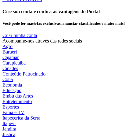
Crie sua conta e confira as vantagens do Portal
Você pode ler matérias exclusivas, anunciar classificados e muito mais!
Criar minha conta
Acompanhe-nos através das redes sociais
Agro
Barueri
Cajamar
Carapicuíba
Cidades
Conteúdo Patrocinado
Cotia
Economia
Educação
Embu das Artes
Entretenimento
Esportes
Fama e TV
Itapecerica da Serra
Itapevi
Jandira
Justiça