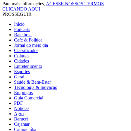
Para mais informações,
ACESSE NOSSOS TERMOS
CLICANDO AQUI
PROSSEGUIR
Início
Podcasts
Bate bola
Café & Política
Jornal do meio dia
Classificados
Colunas
Cidades
Entretenimento
Esportes
Geral
Saúde & Bem-Estar
Tecnologia & Inovação
Empregos
Guia Comercial
PDF
Notícias
Agro
Barueri
Cajamar
Carapicuíba