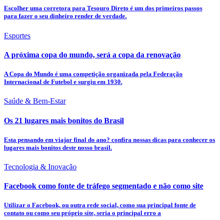
Escolher uma corretora para Tesouro Direto é um dos primeiros passos
para fazer o seu dinheiro render de verdade.
Esportes
A próxima copa do mundo, será a copa da renovação
A Copa do Mundo é uma competição organizada pela Federação
Internacional de Futebol e surgiu em 1930.
Saúde & Bem-Estar
Os 21 lugares mais bonitos do Brasil
Esta pensando em viajar final do ano? confira nossas dicas para conhecer os
lugares mais bonitos deste nosso brasil.
Tecnologia & Inovação
Facebook como fonte de tráfego segmentado e não como site
Utilizar o Facebook, ou outra rede social, como sua principal fonte de
contato ou como seu próprio site, seria o principal erro a