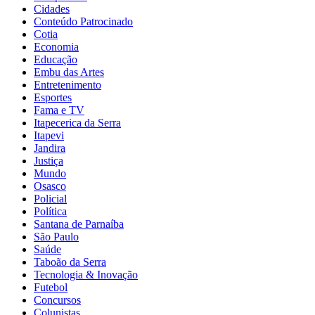
Cidades
Conteúdo Patrocinado
Cotia
Economia
Educação
Embu das Artes
Entretenimento
Esportes
Fama e TV
Itapecerica da Serra
Itapevi
Jandira
Justiça
Mundo
Osasco
Policial
Política
Santana de Parnaíba
São Paulo
Saúde
Taboão da Serra
Tecnologia & Inovação
Futebol
Concursos
Colunistas