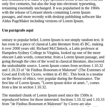
only five centuries, but also the leap into electronic typesetting,
remaining essentially unchanged. It was popularised in the 1960s
with the release of Letraset sheets containing Lorem Ipsum
passages, and more recently with desktop publishing software like
Aldus PageMaker including versions of Lorem Ipsum.
Um parágrafo aqui
ontrary to popular belief, Lorem Ipsum is not simply random text. It
has roots in a piece of classical Latin literature from 45 BC, making
it over 2000 years old. Richard McClintock, a Latin professor at
Hampden-Sydney College in Virginia, looked up one of the more
obscure Latin words, consectetur, from a Lorem Ipsum passage, and
going through the cites of the word in classical literature, discovered
the undoubtable source. Lorem Ipsum comes from sections 1.10.32
and 1.10.33 of "de Finibus Bonorum et Malorum" (The Extremes of
Good and Evil) by Cicero, written in 45 BC. This book is a treatise
on the theory of ethics, very popular during the Renaissance. The
first line of Lorem Ipsum, "Lorem ipsum dolor sit amet..", comes
from a line in section 1.10.32.
The standard chunk of Lorem Ipsum used since the 1500s is
reproduced below for those interested. Sections 1.10.32 and 1.10.33
from "de Finibus Bonorum et Malorum" by Cicero are also