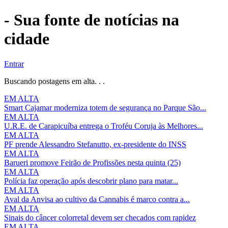
- Sua fonte de notícias na
cidade
Entrar
Buscando postagens em alta. . .
EM ALTA
Smart Cajamar moderniza totem de segurança no Parque São...
EM ALTA
U.R.E. de Carapicuíba entrega o Troféu Coruja às Melhores...
EM ALTA
PF prende Alessandro Stefanutto, ex-presidente do INSS
EM ALTA
Barueri promove Feirão de Profissões nesta quinta (25)
EM ALTA
Polícia faz operação após descobrir plano para matar...
EM ALTA
Aval da Anvisa ao cultivo da Cannabis é marco contra a...
EM ALTA
Sinais do câncer colorretal devem ser checados com rapidez
EM ALTA