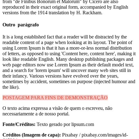
from "de Finibus Bonorum et Malorum" by Cicero are also
reproduced in their exact original form, accompanied by English
versions from the 1914 translation by H. Rackham.
Outro parágrafo
It is a long established fact that a reader will be distracted by the
readable content of a page when looking at its layout. The point of
using Lorem Ipsum is that it has a more-or-less normal distribution
of letters, as opposed to using 'Content here, content here', making it
look like readable English. Many desktop publishing packages and
web page editors now use Lorem Ipsum as their default model text,
and a search for 'lorem ipsum' will uncover many web sites still in
their infancy. Various versions have evolved over the years,
sometimes by accident, sometimes on purpose (injected humour and
the like).
POSTAGEM PARA FINS DE DEMONSTRAÇÃO
O texto acima expressa a visão de quem o escreveu, não
necessariamente a de nosso portal.
Fonte/Créditos:
Texto gerado por lipsum.com
Créditos (Imagem de capa):
Pixabay / pixabay.com/images/id-