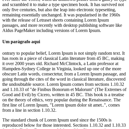
and scrambled it to make a type specimen book. It has survived not
only five centuries, but also the leap into electronic typesetting,
remaining essentially unchanged. It was popularised in the 1960s
with the release of Letraset sheets containing Lorem Ipsum
passages, and more recently with desktop publishing software like
Aldus PageMaker including versions of Lorem Ipsum.
Um parágrafo aqui
ontrary to popular belief, Lorem Ipsum is not simply random text. It
has roots in a piece of classical Latin literature from 45 BC, making
it over 2000 years old. Richard McClintock, a Latin professor at
Hampden-Sydney College in Virginia, looked up one of the more
obscure Latin words, consectetur, from a Lorem Ipsum passage, and
going through the cites of the word in classical literature, discovered
the undoubtable source. Lorem Ipsum comes from sections 1.10.32
and 1.10.33 of "de Finibus Bonorum et Malorum" (The Extremes of
Good and Evil) by Cicero, written in 45 BC. This book is a treatise
on the theory of ethics, very popular during the Renaissance. The
first line of Lorem Ipsum, "Lorem ipsum dolor sit amet..", comes
from a line in section 1.10.32.
The standard chunk of Lorem Ipsum used since the 1500s is
reproduced below for those interested. Sections 1.10.32 and 1.10.33