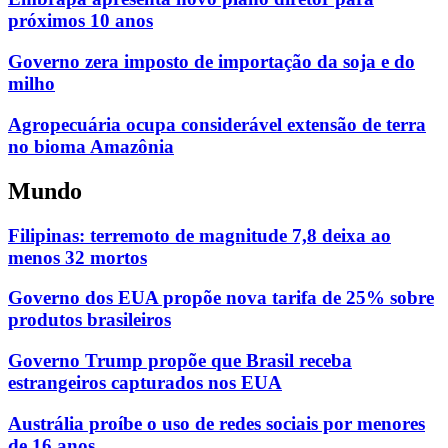
próximos 10 anos
Governo zera imposto de importação da soja e do
milho
Agropecuária ocupa considerável extensão de terra
no bioma Amazônia
Mundo
Filipinas: terremoto de magnitude 7,8 deixa ao
menos 32 mortos
Governo dos EUA propõe nova tarifa de 25% sobre
produtos brasileiros
Governo Trump propõe que Brasil receba
estrangeiros capturados nos EUA
Austrália proíbe o uso de redes sociais por menores
de 16 anos