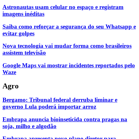
Astronautas usam celular no espaço e registram
imagens inéditas
Saiba como reforçar a segurança do seu Whatsapp e
evitar golpes
Nova tecnologia vai mudar forma como brasileiros
assistem televisão
Google Maps vai mostrar incidentes reportados pelo
Waze
Agro
Bergamo: Tribunal federal derruba liminar e
governo Lula poderá importar arroz
Embrapa anuncia bioinseticida contra pragas na
soja, milho e algodão
Embrapa apresenta novo plano diretor para