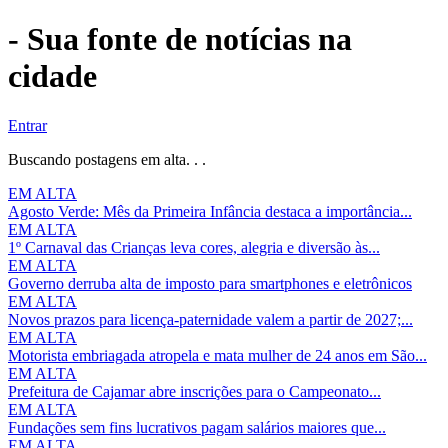
- Sua fonte de notícias na
cidade
Entrar
Buscando postagens em alta. . .
EM ALTA
Agosto Verde: Mês da Primeira Infância destaca a importância...
EM ALTA
1º Carnaval das Crianças leva cores, alegria e diversão às...
EM ALTA
Governo derruba alta de imposto para smartphones e eletrônicos
EM ALTA
Novos prazos para licença-paternidade valem a partir de 2027;...
EM ALTA
Motorista embriagada atropela e mata mulher de 24 anos em São...
EM ALTA
Prefeitura de Cajamar abre inscrições para o Campeonato...
EM ALTA
Fundações sem fins lucrativos pagam salários maiores que...
EM ALTA