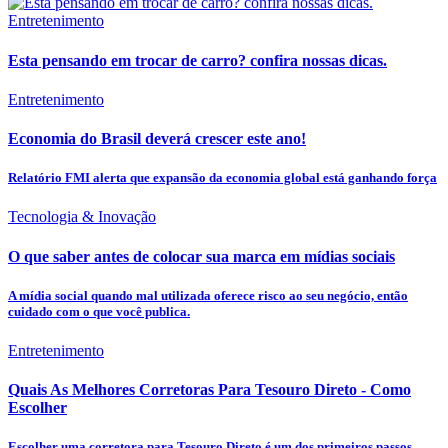
Entretenimento
Esta pensando em trocar de carro? confira nossas dicas.
Entretenimento
Economia do Brasil deverá crescer este ano!
Relatório FMI alerta que expansão da economia global está ganhando força
Tecnologia & Inovação
O que saber antes de colocar sua marca em mídias sociais
A mídia social quando mal utilizada oferece risco ao seu negócio, então
cuidado com o que você publica.
Entretenimento
Quais As Melhores Corretoras Para Tesouro Direto - Como
Escolher
Escolher uma corretora para Tesouro Direto é um dos primeiros passos