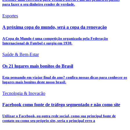
para fazer o seu dinheiro render de verdade.
Esportes
A próxima copa do mundo, será a copa da renovação
A Copa do Mundo é uma competição organizada pela Federação
Internacional de Futebol e surgiu em 1930.
Saúde & Bem-Estar
Os 21 lugares mais bonitos do Brasil
Esta pensando em viajar final do ano? confira nossas dicas para conhecer os
lugares mais bonitos deste nosso brasil.
Tecnologia & Inovação
Facebook como fonte de tráfego segmentado e não como site
Utilizar o Facebook, ou outra rede social, como sua principal fonte de
contato ou como seu próprio site, seria o principal erro a