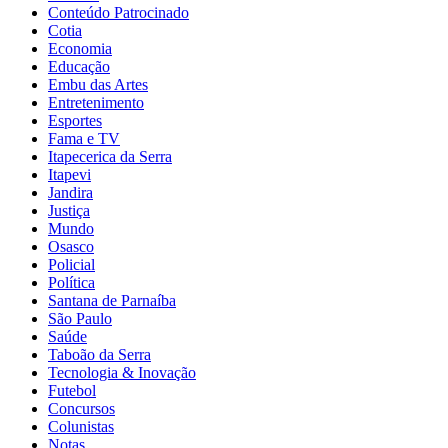
Conteúdo Patrocinado
Cotia
Economia
Educação
Embu das Artes
Entretenimento
Esportes
Fama e TV
Itapecerica da Serra
Itapevi
Jandira
Justiça
Mundo
Osasco
Policial
Política
Santana de Parnaíba
São Paulo
Saúde
Taboão da Serra
Tecnologia & Inovação
Futebol
Concursos
Colunistas
Notas