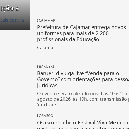
ição a
CAJAMAR
Prefeitura de Cajamar entrega novos
uniformes para mais de 2.200
profissionais da Educação
Cajamar
BARUERI
Barueri divulga live “Venda para o
Governo” com orientações para pesso
jurídicas
O evento será realizado nos dias 10 e 12 
agosto de 2026, às 19h, com transmissão 
YouTube.
OSASCO
Osasco recebe o Festival Viva México
gastronomia, música e cultura mexica