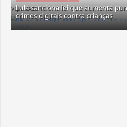
Lula sanciona lei que aumenta pun
VEJA MAIS
crimes digitais contra crianças