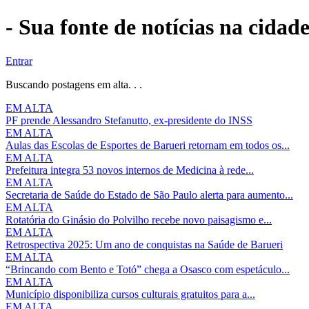
- Sua fonte de notícias na cidad
Entrar
Buscando postagens em alta. . .
EM ALTA
PF prende Alessandro Stefanutto, ex-presidente do INSS
EM ALTA
Aulas das Escolas de Esportes de Barueri retornam em todos os...
EM ALTA
Prefeitura integra 53 novos internos de Medicina à rede...
EM ALTA
Secretaria de Saúde do Estado de São Paulo alerta para aumento...
EM ALTA
Rotatória do Ginásio do Polvilho recebe novo paisagismo e...
EM ALTA
Retrospectiva 2025: Um ano de conquistas na Saúde de Barueri
EM ALTA
“Brincando com Bento e Totó” chega a Osasco com espetáculo...
EM ALTA
Município disponibiliza cursos culturais gratuitos para a...
EM ALTA