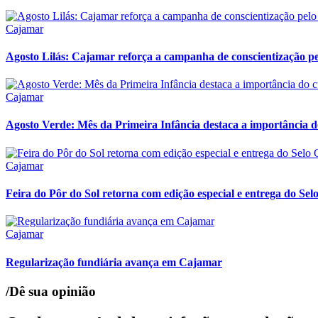
Cajamar
Agosto Lilás: Cajamar reforça a campanha de conscientização pelo
Cajamar
Agosto Verde: Mês da Primeira Infância destaca a importância d
Cajamar
Feira do Pôr do Sol retorna com edição especial e entrega do Se
Cajamar
Regularização fundiária avança em Cajamar
/Dê sua opinião