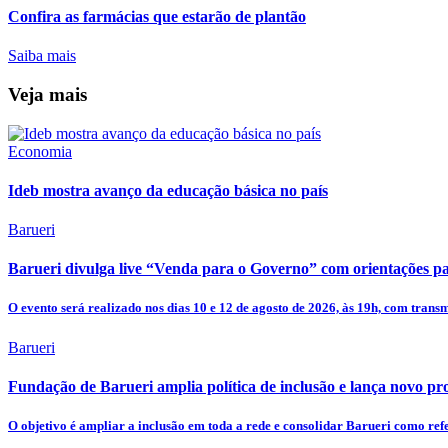
Confira as farmácias que estarão de plantão
Saiba mais
Veja mais
Economia
Ideb mostra avanço da educação básica no país
Barueri
Barueri divulga live “Venda para o Governo” com orientações pa
O evento será realizado nos dias 10 e 12 de agosto de 2026, às 19h, com trans
Barueri
Fundação de Barueri amplia política de inclusão e lança novo pr
O objetivo é ampliar a inclusão em toda a rede e consolidar Barueri como ref