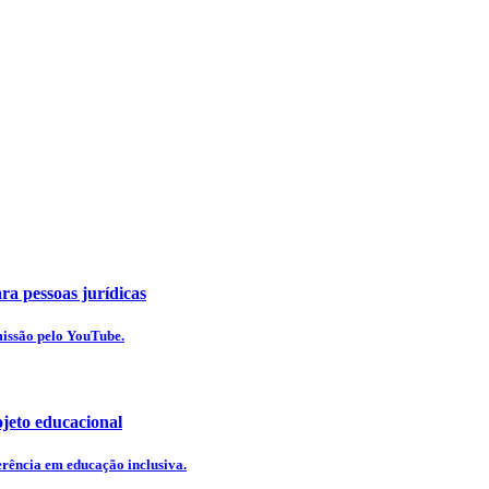
ra pessoas jurídicas
missão pelo YouTube.
ojeto educacional
erência em educação inclusiva.