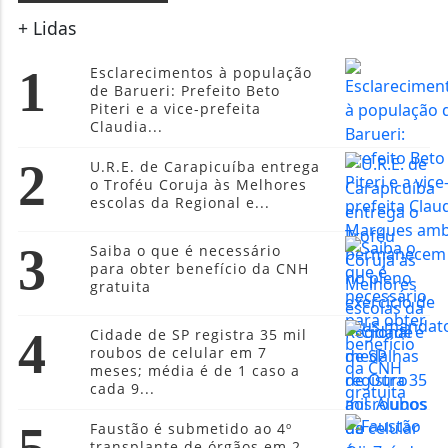
+ Lidas
1
Esclarecimentos à população
de Barueri: Prefeito Beto
Piteri e a vice-prefeita
Claudia...
2
U.R.E. de Carapicuíba entrega
o Troféu Coruja às Melhores
escolas da Regional e...
3
Saiba o que é necessário
para obter benefício da CNH
gratuita
4
Cidade de SP registra 35 mil
roubos de celular em 7
meses; média é de 1 caso a
cada 9...
5
Faustão é submetido ao 4º
transplante de órgãos em 2