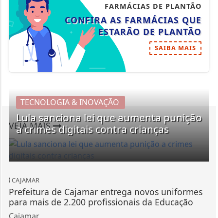
FARMÁCIAS DE PLANTÃO
CONFIRA AS FARMÁCIAS QUE
ESTARÃO DE PLANTÃO
SAIBA MAIS
TECNOLOGIA & INOVAÇÃO
Lula sanciona lei que aumenta punição
VEJA MAIS
a crimes digitais contra crianças
CAJAMAR
Prefeitura de Cajamar entrega novos uniformes
para mais de 2.200 profissionais da Educação
Cajamar