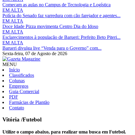
Começam as aulas no Campus de Tecnologia e Logística
EM ALTA
Polícia do Senado faz varredura com cão farejador e agentes...
EM ALTA
Doce Idade Pizza movimenta Centro Dia do Idoso
EM ALTA
Esclarecimentos à população de Barueri: Prefeito Beto Piteri...
EM ALTA
Barueri divulga live “Venda para o Governo” com...
Sexta-feira,
07 de Agosto de 2026
MENU
Início
Classificados
Colunas
Empregos
Guia Comercial
PDF
Farmácias de Plantão
Contato
Vitória
/Futebol
Utilize o campo abaixo, para realizar uma busca em
Futebol
.