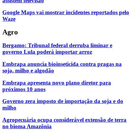
assistem televisão
Google Maps vai mostrar incidentes reportados pelo
Waze
Agro
Bergamo: Tribunal federal derruba liminar e
governo Lula poderá importar arroz
Embrapa anuncia bioinseticida contra pragas na
soja, milho e algodão
Embrapa apresenta novo plano diretor para
próximos 10 anos
Governo zera imposto de importação da soja e do
milho
Agropecuária ocupa considerável extensão de terra
no bioma Amazônia