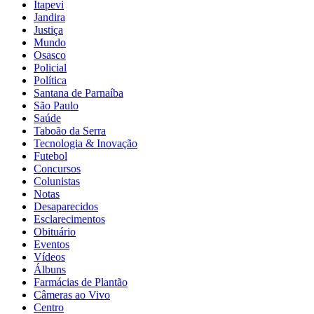
Itapevi
Jandira
Justiça
Mundo
Osasco
Policial
Política
Santana de Parnaíba
São Paulo
Saúde
Taboão da Serra
Tecnologia & Inovação
Futebol
Concursos
Colunistas
Notas
Desaparecidos
Esclarecimentos
Obituário
Eventos
Vídeos
Álbuns
Farmácias de Plantão
Câmeras ao Vivo
Centro