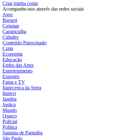
Criar minha conta
Acompanhe-nos através das redes sociais
Agro
Barueri
Cajamar
Carapicuíba
Cidades
Conteúdo Patrocinado
Cotia
Economia
Educação
Embu das Artes
Entretenimento
Esportes
Fama e TV
Itapecerica da Serra
Itapevi
Jandira
Justiça
Mundo
Osasco
Policial
Política
Santana de Parnaíba
São Paulo