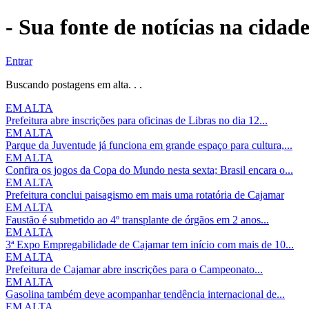
- Sua fonte de notícias na cidad
Entrar
Buscando postagens em alta. . .
EM ALTA
Prefeitura abre inscrições para oficinas de Libras no dia 12...
EM ALTA
Parque da Juventude já funciona em grande espaço para cultura,...
EM ALTA
Confira os jogos da Copa do Mundo nesta sexta; Brasil encara o...
EM ALTA
Prefeitura conclui paisagismo em mais uma rotatória de Cajamar
EM ALTA
Faustão é submetido ao 4º transplante de órgãos em 2 anos...
EM ALTA
3ª Expo Empregabilidade de Cajamar tem início com mais de 10...
EM ALTA
Prefeitura de Cajamar abre inscrições para o Campeonato...
EM ALTA
Gasolina também deve acompanhar tendência internacional de...
EM ALTA