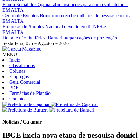
Fundo Social de Cajamar abre inscrições para curso voltado ao...
EM ALTA
Centro de Eventos Boiódromo recebe milhares de pessoas e marca...
EM ALTA
Empresas do Simples Nacional deverão emitir NFS-e...
EM ALTA
Dengue não tira férias: Barueri prepara ações de prevenção...
Sexta-feira,
07 de Agosto de 2026
MENU
Início
Classificados
Colunas
Empregos
Guia Comercial
PDF
Farmácias de Plantão
Contato
Notícias / Cajamar
IBGE inicia nova etapa de pesquisa domic