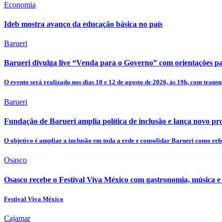
Economia
Ideb mostra avanço da educação básica no país
Barueri
Barueri divulga live “Venda para o Governo” com orientações pa
O evento será realizado nos dias 10 e 12 de agosto de 2026, às 19h, com trans
Barueri
Fundação de Barueri amplia política de inclusão e lança novo pr
O objetivo é ampliar a inclusão em toda a rede e consolidar Barueri como ref
Osasco
Osasco recebe o Festival Viva México com gastronomia, música e 
Festival Viva México
Cajamar