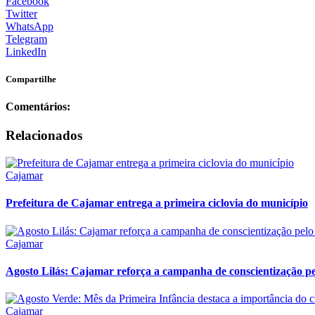
Facebook
Twitter
WhatsApp
Telegram
LinkedIn
Compartilhe
Comentários:
Relacionados
Cajamar
Prefeitura de Cajamar entrega a primeira ciclovia do município
Cajamar
Agosto Lilás: Cajamar reforça a campanha de conscientização pelo
Cajamar