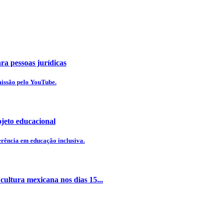
ra pessoas jurídicas
missão pelo YouTube.
ojeto educacional
erência em educação inclusiva.
cultura mexicana nos dias 15...