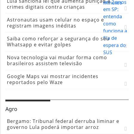
Nova tecnologia vai mudar forma como
brasileiros assistem televisão
Google Maps vai mostrar incidentes
reportados pelo Waze
Agro
Bergamo: Tribunal federal derruba liminar e
governo Lula poderá importar arroz
Embrapa anuncia bioinseticida contra pragas
na soja, milho e algodão
Embrapa apresenta novo plano diretor para
próximos 10 anos
Governo zera imposto de importação da soja e
do milho