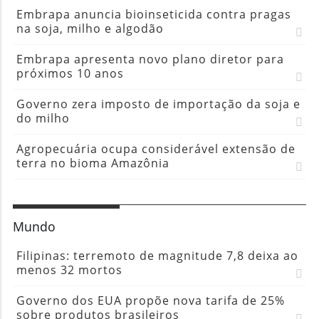
Agropecuária ocupa considerável extensão de
terra no bioma Amazônia
Mundo
Filipinas: terremoto de magnitude 7,8 deixa ao
menos 32 mortos
Governo dos EUA propõe nova tarifa de 25%
sobre produtos brasileiros
Governo Trump propõe que Brasil receba
estrangeiros capturados nos EUA
Austrália proíbe o uso de redes sociais por
menores de 16 anos
China suspende proibição de importação de
carne de frango do Brasil