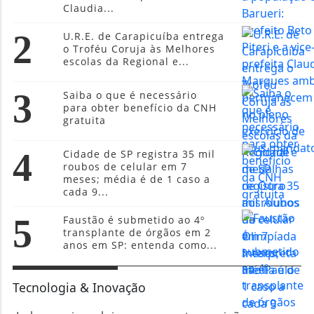
4
Cidade de SP registra 35 mil
roubos de celular em 7
meses; média é de 1 caso a
cada 9...
5
Faustão é submetido ao 4º
transplante de órgãos em 2
anos em SP: entenda como...
Tecnologia & Inovação
Lula sanciona lei que aumenta punição a
crimes digitais contra crianças
Astronautas usam celular no espaço e
registram imagens inéditas
Saiba como reforçar a segurança do seu
Whatsapp e evitar golpes