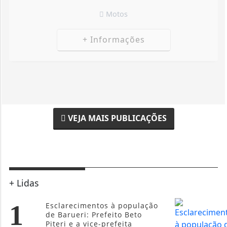
VEJA MAIS PUBLICAÇÕES
+ Lidas
1
Esclarecimentos à população
de Barueri: Prefeito Beto
Piteri e a vice-prefeita
Claudia...
2
U.R.E. de Carapicuíba entrega
o Troféu Coruja às Melhores
escolas da Regional e...
3
Saiba o que é necessário
para obter benefício da CNH
gratuita