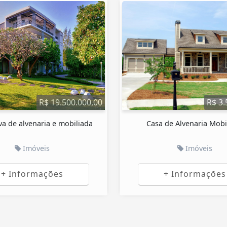
R$ 9.950.000,00
e alvenaria com 950.00 M
Honda CB500F 202
Imóveis
Motos
+ Informações
+ Informações