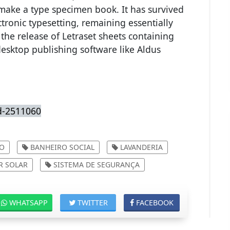
o make a type specimen book. It has survived
ectronic typesetting, remaining essentially
the release of Letraset sheets containing
esktop publishing software like Aldus
d-2511060
ÇO
BANHEIRO SOCIAL
LAVANDERIA
 SOLAR
SISTEMA DE SEGURANÇA
WHATSAPP
TWITTER
FACEBOOK