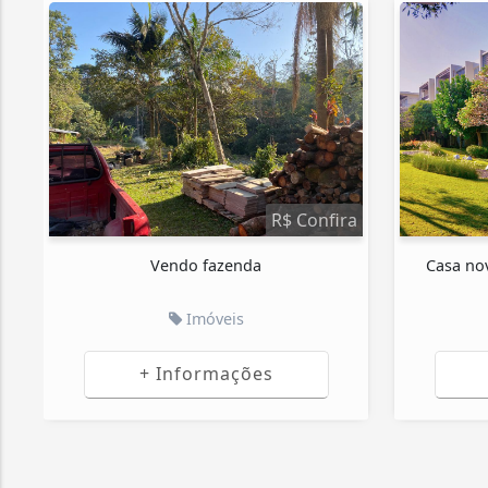
ALUGADO(A)
R$ 15.950.000,00
Casa centro, próximo a região do lago
Casa d
Imóveis
+ Informações