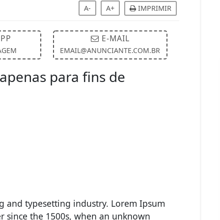
A-
A+
IMPRIMIR
PP
E-MAIL
AGEM
EMAIL@ANUNCIANTE.COM.BR
apenas para fins de
g and typesetting industry. Lorem Ipsum
er since the 1500s, when an unknown