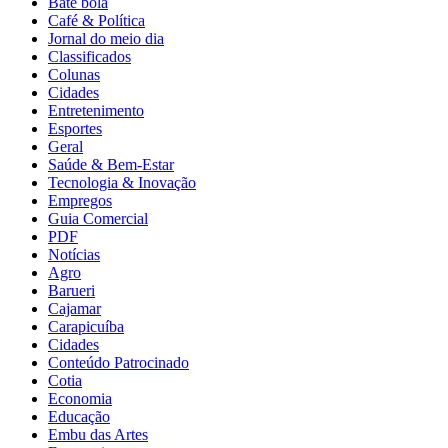
Bate bola
Café & Política
Jornal do meio dia
Classificados
Colunas
Cidades
Entretenimento
Esportes
Geral
Saúde & Bem-Estar
Tecnologia & Inovação
Empregos
Guia Comercial
PDF
Notícias
Agro
Barueri
Cajamar
Carapicuíba
Cidades
Conteúdo Patrocinado
Cotia
Economia
Educação
Embu das Artes