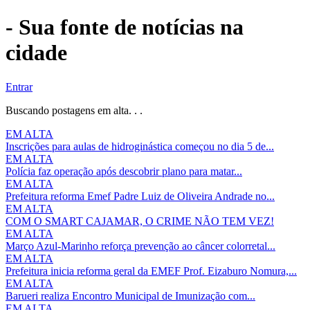
- Sua fonte de notícias na
cidade
Entrar
Buscando postagens em alta. . .
EM ALTA
Inscrições para aulas de hidroginástica começou no dia 5 de...
EM ALTA
Polícia faz operação após descobrir plano para matar...
EM ALTA
Prefeitura reforma Emef Padre Luiz de Oliveira Andrade no...
EM ALTA
COM O SMART CAJAMAR, O CRIME NÃO TEM VEZ!
EM ALTA
Março Azul-Marinho reforça prevenção ao câncer colorretal...
EM ALTA
Prefeitura inicia reforma geral da EMEF Prof. Eizaburo Nomura,...
EM ALTA
Barueri realiza Encontro Municipal de Imunização com...
EM ALTA