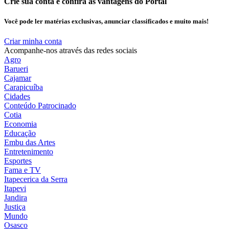
Crie sua conta e confira as vantagens do Portal
Você pode ler matérias exclusivas, anunciar classificados e muito mais!
Criar minha conta
Acompanhe-nos através das redes sociais
Agro
Barueri
Cajamar
Carapicuíba
Cidades
Conteúdo Patrocinado
Cotia
Economia
Educação
Embu das Artes
Entretenimento
Esportes
Fama e TV
Itapecerica da Serra
Itapevi
Jandira
Justiça
Mundo
Osasco