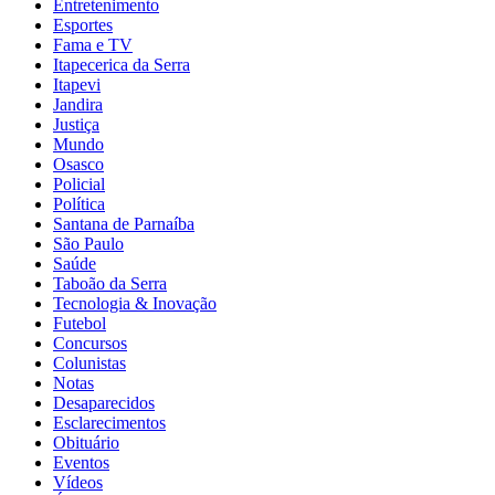
Entretenimento
Esportes
Fama e TV
Itapecerica da Serra
Itapevi
Jandira
Justiça
Mundo
Osasco
Policial
Política
Santana de Parnaíba
São Paulo
Saúde
Taboão da Serra
Tecnologia & Inovação
Futebol
Concursos
Colunistas
Notas
Desaparecidos
Esclarecimentos
Obituário
Eventos
Vídeos