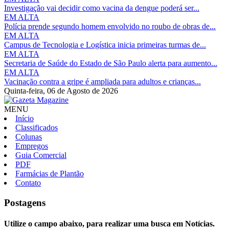
Investigação vai decidir como vacina da dengue poderá ser...
EM ALTA
Polícia prende segundo homem envolvido no roubo de obras de...
EM ALTA
Campus de Tecnologia e Logística inicia primeiras turmas de...
EM ALTA
Secretaria de Saúde do Estado de São Paulo alerta para aumento...
EM ALTA
Vacinação contra a gripe é ampliada para adultos e crianças...
Quinta-feira,
06 de Agosto de 2026
MENU
Início
Classificados
Colunas
Empregos
Guia Comercial
PDF
Farmácias de Plantão
Contato
Postagens
Utilize o campo abaixo, para realizar uma busca em
Notícias
.