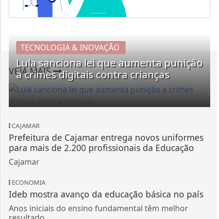
TECNOLOGIA & INOVAÇÃO
Lula sanciona lei que aumenta punição
VEJA MAIS
a crimes digitais contra crianças
CAJAMAR
Prefeitura de Cajamar entrega novos uniformes
para mais de 2.200 profissionais da Educação
Cajamar
ECONOMIA
Ideb mostra avanço da educação básica no país
Anos iniciais do ensino fundamental têm melhor
resultado