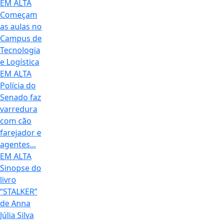
EM ALTA
Começam
as aulas no
Campus de
Tecnologia
e Logística
EM ALTA
Polícia do
Senado faz
varredura
com cão
farejador e
agentes...
EM ALTA
Sinopse do
livro
“STALKER”
de Anna
Júlia Silva