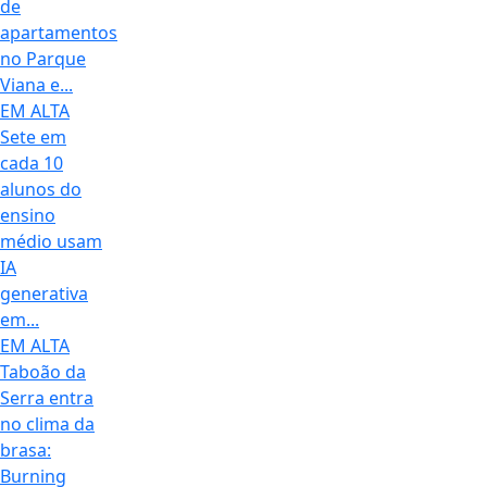
de
apartamentos
no Parque
Viana e...
EM ALTA
Sete em
cada 10
alunos do
ensino
médio usam
IA
generativa
em...
EM ALTA
Taboão da
Serra entra
no clima da
brasa:
Burning