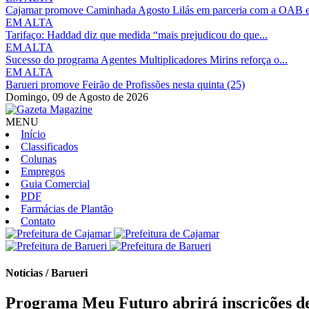
Cajamar promove Caminhada Agosto Lilás em parceria com a OAB e
EM ALTA
Tarifaço: Haddad diz que medida “mais prejudicou do que...
EM ALTA
Sucesso do programa Agentes Multiplicadores Mirins reforça o...
EM ALTA
Barueri promove Feirão de Profissões nesta quinta (25)
Domingo,
09 de Agosto de 2026
MENU
Início
Classificados
Colunas
Empregos
Guia Comercial
PDF
Farmácias de Plantão
Contato
Notícias / Barueri
Programa Meu Futuro abrirá inscrições de