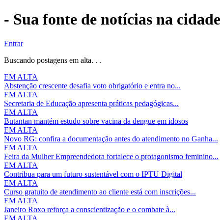
- Sua fonte de notícias na cidad
Entrar
Buscando postagens em alta. . .
EM ALTA
Abstenção crescente desafia voto obrigatório e entra no...
EM ALTA
Secretaria de Educação apresenta práticas pedagógicas...
EM ALTA
Butantan mantém estudo sobre vacina da dengue em idosos
EM ALTA
Novo RG: confira a documentação antes do atendimento no Ganha...
EM ALTA
Feira da Mulher Empreendedora fortalece o protagonismo feminino...
EM ALTA
Contribua para um futuro sustentável com o IPTU Digital
EM ALTA
Curso gratuito de atendimento ao cliente está com inscrições...
EM ALTA
Janeiro Roxo reforça a conscientização e o combate à...
EM ALTA