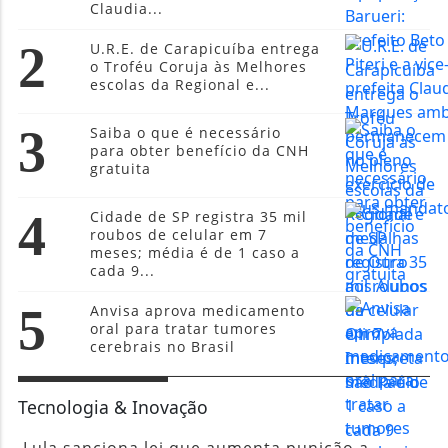
Claudia...
2
U.R.E. de Carapicuíba entrega
o Troféu Coruja às Melhores
escolas da Regional e...
3
Saiba o que é necessário
para obter benefício da CNH
gratuita
4
Cidade de SP registra 35 mil
roubos de celular em 7
meses; média é de 1 caso a
cada 9...
5
Anvisa aprova medicamento
oral para tratar tumores
cerebrais no Brasil
Tecnologia & Inovação
Lula sanciona lei que aumenta punição a