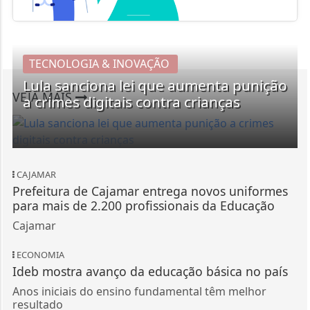
TECNOLOGIA & INOVAÇÃO
Lula sanciona lei que aumenta punição
VEJA MAIS
a crimes digitais contra crianças
CAJAMAR
Prefeitura de Cajamar entrega novos uniformes
para mais de 2.200 profissionais da Educação
Cajamar
ECONOMIA
Ideb mostra avanço da educação básica no país
Anos iniciais do ensino fundamental têm melhor
resultado