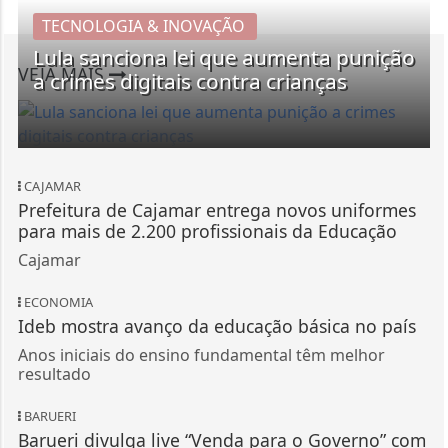
TECNOLOGIA & INOVAÇÃO
Lula sanciona lei que aumenta punição
VEJA MAIS
a crimes digitais contra crianças
CAJAMAR
Prefeitura de Cajamar entrega novos uniformes
para mais de 2.200 profissionais da Educação
Cajamar
ECONOMIA
Ideb mostra avanço da educação básica no país
Anos iniciais do ensino fundamental têm melhor
resultado
BARUERI
Barueri divulga live “Venda para o Governo” com