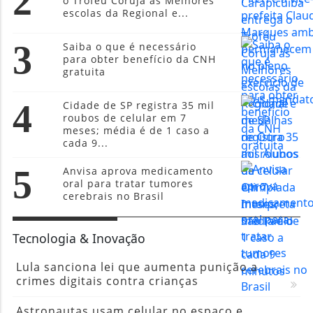
2
o Troféu Coruja às Melhores
escolas da Regional e...
3
Saiba o que é necessário
para obter benefício da CNH
gratuita
4
Cidade de SP registra 35 mil
roubos de celular em 7
meses; média é de 1 caso a
cada 9...
5
Anvisa aprova medicamento
oral para tratar tumores
cerebrais no Brasil
Tecnologia & Inovação
Lula sanciona lei que aumenta punição a
crimes digitais contra crianças
Astronautas usam celular no espaço e