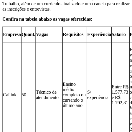
Trabalho, além de um currículo atualizado e uma caneta para realizar
as inscrições e entrevistas.
Confira na tabela abaixo as vagas oferecidas:
Empresa
Quant.
Vagas
Requisitos
Experiência
Salário
B
F
v
t
v
a
o
a
Ensino
Entre R$
m
médio
Técnico de
S/
1.577,73
o
Callink
50
completo ou
atendimento
experiência
e R$
c
cursando o
1.792,81
d
último ano
W
a
c
v
2