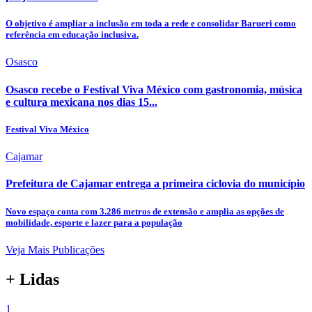
O objetivo é ampliar a inclusão em toda a rede e consolidar Barueri como
referência em educação inclusiva.
Osasco
Osasco recebe o Festival Viva México com gastronomia, música
e cultura mexicana nos dias 15...
Festival Viva México
Cajamar
Prefeitura de Cajamar entrega a primeira ciclovia do município
Novo espaço conta com 3.286 metros de extensão e amplia as opções de
mobilidade, esporte e lazer para a população
Veja Mais Publicações
+ Lidas
1