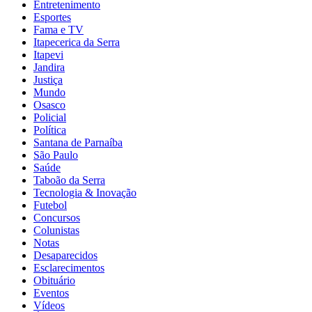
Entretenimento
Esportes
Fama e TV
Itapecerica da Serra
Itapevi
Jandira
Justiça
Mundo
Osasco
Policial
Política
Santana de Parnaíba
São Paulo
Saúde
Taboão da Serra
Tecnologia & Inovação
Futebol
Concursos
Colunistas
Notas
Desaparecidos
Esclarecimentos
Obituário
Eventos
Vídeos