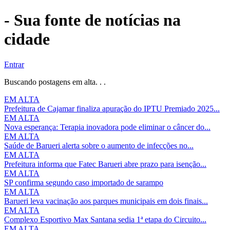
- Sua fonte de notícias na
cidade
Entrar
Buscando postagens em alta. . .
EM ALTA
Prefeitura de Cajamar finaliza apuração do IPTU Premiado 2025...
EM ALTA
Nova esperança: Terapia inovadora pode eliminar o câncer do...
EM ALTA
Saúde de Barueri alerta sobre o aumento de infecções no...
EM ALTA
Prefeitura informa que Fatec Barueri abre prazo para isenção...
EM ALTA
SP confirma segundo caso importado de sarampo
EM ALTA
Barueri leva vacinação aos parques municipais em dois finais...
EM ALTA
Complexo Esportivo Max Santana sedia 1ª etapa do Circuito...
EM ALTA