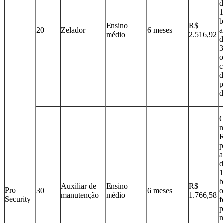
d
1
b
Ensino
R$
20
Zelador
6 meses
a
médio
2.516,92
d
3
o
c
d
p
d
C
n
R
p
a
d
1
b
Auxiliar de
Ensino
R$
Pro
30
6 meses
o
manutenção
médio
1.766,58
Security
f
p
n