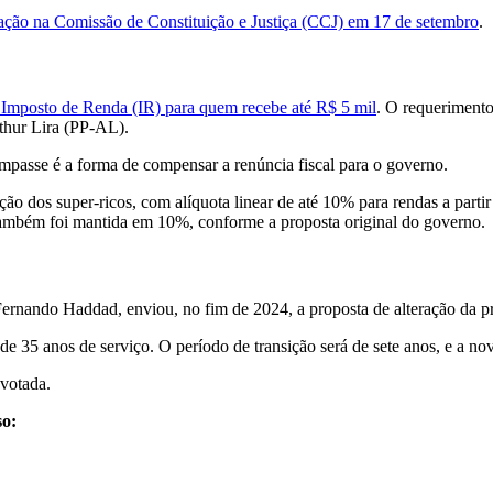
otação na Comissão de Constituição e Justiça (CCJ) em 17 de setembro
.
o Imposto de Renda (IR) para quem recebe até R$ 5 mil
. O requerimento
rthur Lira (PP-AL).
impasse é a forma de compensar a renúncia fiscal para o governo.
ação dos super-ricos, com alíquota linear de até 10% para rendas a part
também foi mantida em 10%, conforme a proposta original do governo.
rnando Haddad, enviou, no fim de 2024, a proposta de alteração da prev
e 35 anos de serviço. O período de transição será de sete anos, e a nov
 votada.
so: