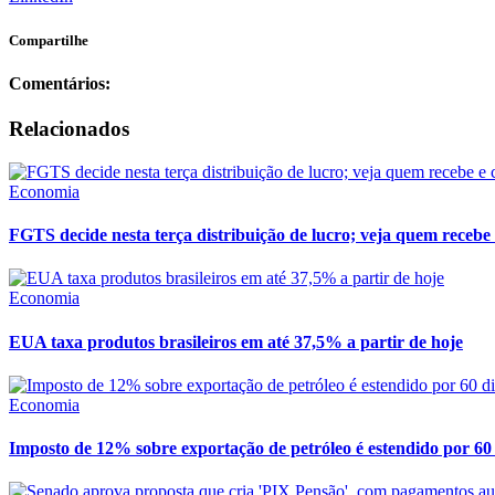
Compartilhe
Comentários:
Relacionados
Economia
FGTS decide nesta terça distribuição de lucro; veja quem recebe 
Economia
EUA taxa produtos brasileiros em até 37,5% a partir de hoje
Economia
Imposto de 12% sobre exportação de petróleo é estendido por 60