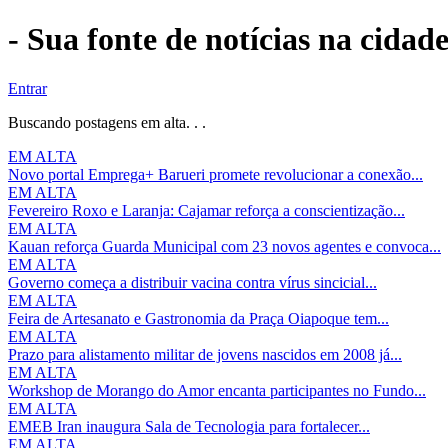
- Sua fonte de notícias na cidad
Entrar
Buscando postagens em alta. . .
EM ALTA
Novo portal Emprega+ Barueri promete revolucionar a conexão...
EM ALTA
Fevereiro Roxo e Laranja: Cajamar reforça a conscientização...
EM ALTA
Kauan reforça Guarda Municipal com 23 novos agentes e convoca...
EM ALTA
Governo começa a distribuir vacina contra vírus sincicial...
EM ALTA
Feira de Artesanato e Gastronomia da Praça Oiapoque tem...
EM ALTA
Prazo para alistamento militar de jovens nascidos em 2008 já...
EM ALTA
Workshop de Morango do Amor encanta participantes no Fundo...
EM ALTA
EMEB Iran inaugura Sala de Tecnologia para fortalecer...
EM ALTA