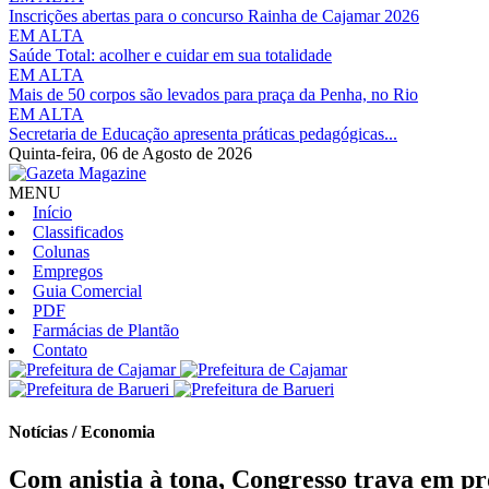
Inscrições abertas para o concurso Rainha de Cajamar 2026
EM ALTA
Saúde Total: acolher e cuidar em sua totalidade
EM ALTA
Mais de 50 corpos são levados para praça da Penha, no Rio
EM ALTA
Secretaria de Educação apresenta práticas pedagógicas...
Quinta-feira,
06 de Agosto de 2026
MENU
Início
Classificados
Colunas
Empregos
Guia Comercial
PDF
Farmácias de Plantão
Contato
Notícias / Economia
Com anistia à tona, Congresso trava em p