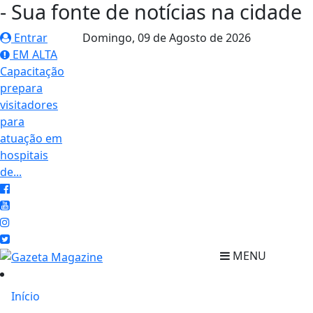
- Sua fonte de notícias na cidade
Entrar
Domingo,
09 de Agosto de 2026
EM ALTA
Capacitação
prepara
visitadores
para
atuação em
hospitais
de...
MENU
Início