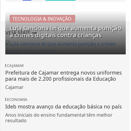
TECNOLOGIA & INOVAÇÃO
Lula sanciona lei que aumenta punição
VEJA MAIS
a crimes digitais contra crianças
CAJAMAR
Prefeitura de Cajamar entrega novos uniformes
para mais de 2.200 profissionais da Educação
Cajamar
ECONOMIA
Ideb mostra avanço da educação básica no país
Anos iniciais do ensino fundamental têm melhor
resultado