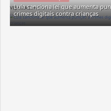
Lula sanciona lei que aumenta pun
VEJA MAIS
crimes digitais contra crianças