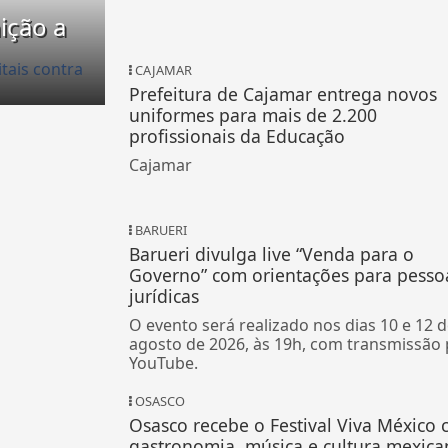
ição a
CAJAMAR
Prefeitura de Cajamar entrega novos
uniformes para mais de 2.200
profissionais da Educação
Cajamar
BARUERI
Barueri divulga live “Venda para o
Governo” com orientações para pesso
jurídicas
O evento será realizado nos dias 10 e 12 
agosto de 2026, às 19h, com transmissão 
YouTube.
OSASCO
Osasco recebe o Festival Viva México
gastronomia, música e cultura mexica