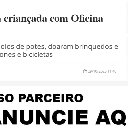
 à criançada com Oficina
olos de potes, doaram brinquedos e
nes e bicicletas
29/10/2025 11:40