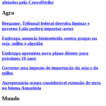
afetados pela CrowdStrike
Agro
Bergamo: Tribunal federal derruba liminar e
governo Lula poderá importar arroz
Embrapa anuncia bioinseticida contra pragas na
soja, milho e algodão
Embrapa apresenta novo plano diretor para
próximos 10 anos
Governo zera imposto de importação da soja e do
milho
Agropecuária ocupa considerável extensão de terra
no bioma Amazônia
Mundo