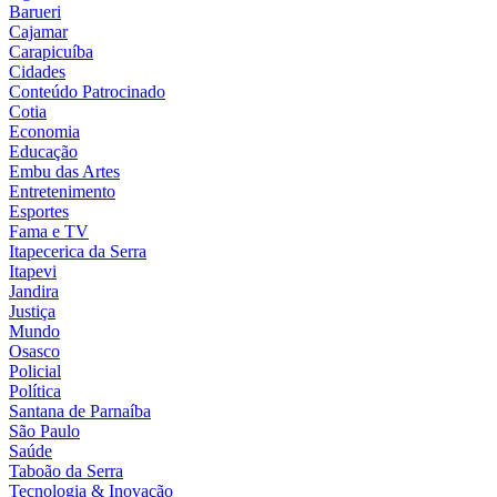
Barueri
Cajamar
Carapicuíba
Cidades
Conteúdo Patrocinado
Cotia
Economia
Educação
Embu das Artes
Entretenimento
Esportes
Fama e TV
Itapecerica da Serra
Itapevi
Jandira
Justiça
Mundo
Osasco
Policial
Política
Santana de Parnaíba
São Paulo
Saúde
Taboão da Serra
Tecnologia & Inovação