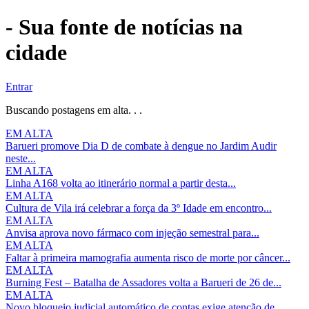
- Sua fonte de notícias na
cidade
Entrar
Buscando postagens em alta. . .
EM ALTA
Barueri promove Dia D de combate à dengue no Jardim Audir
neste...
EM ALTA
Linha A168 volta ao itinerário normal a partir desta...
EM ALTA
Cultura de Vila irá celebrar a força da 3º Idade em encontro...
EM ALTA
Anvisa aprova novo fármaco com injeção semestral para...
EM ALTA
Faltar à primeira mamografia aumenta risco de morte por câncer...
EM ALTA
Burning Fest – Batalha de Assadores volta a Barueri de 26 de...
EM ALTA
Novo bloqueio judicial automático de contas exige atenção de...