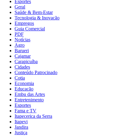
Esportes
Geral
Saúde & Bem-Estar
Tecnologia & Inovação
Empregos
Guia Comercial
PDF
Notícias
Agro
Barueri
Cajamar
Carapicuíba
Cidades
Conteúdo Patrocinado
Cotia
Economia
Educação
Embu das Artes
Entretenimento
Esportes
Fama e TV
Itapecerica da Serra
Itapevi
Jandira
Justiça