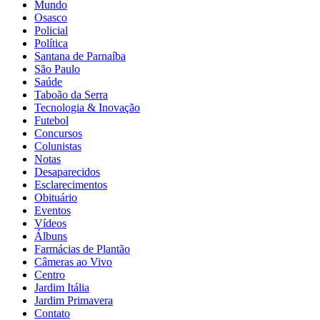
Mundo
Osasco
Policial
Política
Santana de Parnaíba
São Paulo
Saúde
Taboão da Serra
Tecnologia & Inovação
Futebol
Concursos
Colunistas
Notas
Desaparecidos
Esclarecimentos
Obituário
Eventos
Vídeos
Álbuns
Farmácias de Plantão
Câmeras ao Vivo
Centro
Jardim Itália
Jardim Primavera
Contato