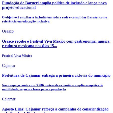
Fundação de Barueri amplia política de inclusão e lança novo
projeto educacional
O objetivo é ampliar a inclusão em toda a rede e consolidar Barueri como
referência em educação inclusiva.
Osasco
Osasco recebe o Festival Viva México com gastronomia, música
e cultura mexicana nos dias 15...
Festival Viva México
Cajamar
Prefeitura de Cajamar entrega a primeira ciclovia do município
Novo espaço conta com 3.286 metros de extensão e amplia as opções de
mobilidade, esporte e lazer para a população
Cajamar
Agosto Lilás: Cajamar reforça a campanha de conscientização