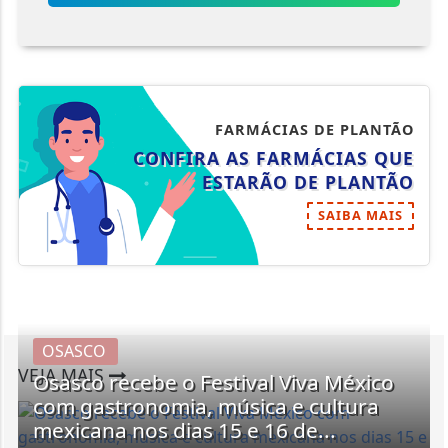
FARMÁCIAS DE PLANTÃO
CONFIRA AS FARMÁCIAS QUE
ESTARÃO DE PLANTÃO
SAIBA MAIS
OSASCO
VEJA MAIS
Osasco recebe o Festival Viva México
com gastronomia, música e cultura
mexicana nos dias 15 e 16 de...