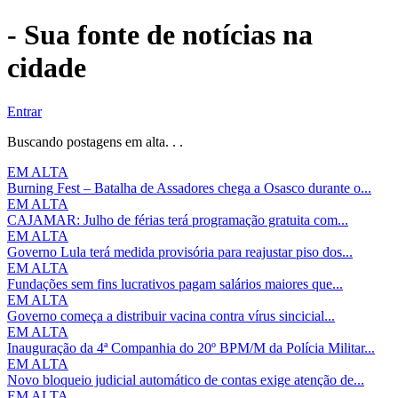
- Sua fonte de notícias na
cidade
Entrar
Buscando postagens em alta. . .
EM ALTA
Burning Fest – Batalha de Assadores chega a Osasco durante o...
EM ALTA
CAJAMAR: Julho de férias terá programação gratuita com...
EM ALTA
Governo Lula terá medida provisória para reajustar piso dos...
EM ALTA
Fundações sem fins lucrativos pagam salários maiores que...
EM ALTA
Governo começa a distribuir vacina contra vírus sincicial...
EM ALTA
Inauguração da 4ª Companhia do 20º BPM/M da Polícia Militar...
EM ALTA
Novo bloqueio judicial automático de contas exige atenção de...
EM ALTA