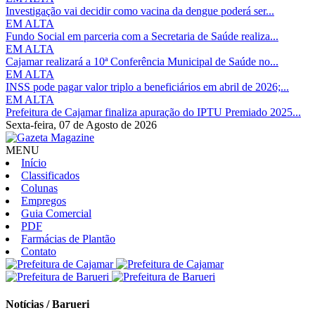
Investigação vai decidir como vacina da dengue poderá ser...
EM ALTA
Fundo Social em parceria com a Secretaria de Saúde realiza...
EM ALTA
Cajamar realizará a 10ª Conferência Municipal de Saúde no...
EM ALTA
INSS pode pagar valor triplo a beneficiários em abril de 2026;...
EM ALTA
Prefeitura de Cajamar finaliza apuração do IPTU Premiado 2025...
Sexta-feira,
07 de Agosto de 2026
MENU
Início
Classificados
Colunas
Empregos
Guia Comercial
PDF
Farmácias de Plantão
Contato
Notícias / Barueri