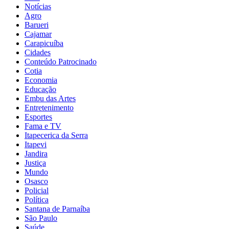
Notícias
Agro
Barueri
Cajamar
Carapicuíba
Cidades
Conteúdo Patrocinado
Cotia
Economia
Educação
Embu das Artes
Entretenimento
Esportes
Fama e TV
Itapecerica da Serra
Itapevi
Jandira
Justiça
Mundo
Osasco
Policial
Política
Santana de Parnaíba
São Paulo
Saúde