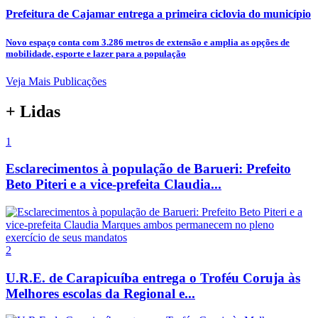
Prefeitura de Cajamar entrega a primeira ciclovia do município
Novo espaço conta com 3.286 metros de extensão e amplia as opções de
mobilidade, esporte e lazer para a população
Veja Mais Publicações
+ Lidas
1
Esclarecimentos à população de Barueri: Prefeito
Beto Piteri e a vice-prefeita Claudia...
2
U.R.E. de Carapicuíba entrega o Troféu Coruja às
Melhores escolas da Regional e...