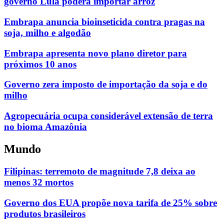
governo Lula poderá importar arroz
Embrapa anuncia bioinseticida contra pragas na
soja, milho e algodão
Embrapa apresenta novo plano diretor para
próximos 10 anos
Governo zera imposto de importação da soja e do
milho
Agropecuária ocupa considerável extensão de terra
no bioma Amazônia
Mundo
Filipinas: terremoto de magnitude 7,8 deixa ao
menos 32 mortos
Governo dos EUA propõe nova tarifa de 25% sobre
produtos brasileiros