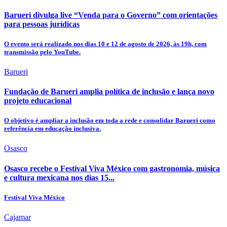
Barueri divulga live “Venda para o Governo” com orientações
para pessoas jurídicas
O evento será realizado nos dias 10 e 12 de agosto de 2026, às 19h, com
transmissão pelo YouTube.
Barueri
Fundação de Barueri amplia política de inclusão e lança novo
projeto educacional
O objetivo é ampliar a inclusão em toda a rede e consolidar Barueri como
referência em educação inclusiva.
Osasco
Osasco recebe o Festival Viva México com gastronomia, música
e cultura mexicana nos dias 15...
Festival Viva México
Cajamar